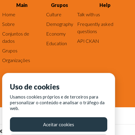
Main
Grupos
Help
Home
Culture
Talk with us
Sobre
Demography
Frequently asked
questions
Conjuntos de
Economy
dados
API CKAN
Education
Grupos
Organizações
Uso de cookies
Usamos cookies próprios e de terceiros para
personalizar o conteúdo e analisar o tráfego da
web.
Aceitar cookies
© Fortaleza Digital || CITINOVA - Fundação de Ciência,