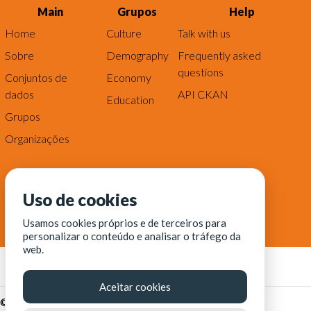
Main
Grupos
Help
Home
Culture
Talk with us
Sobre
Demography
Frequently asked
questions
Conjuntos de
Economy
dados
API CKAN
Education
Grupos
Organizações
Uso de cookies
Usamos cookies próprios e de terceiros para
personalizar o conteúdo e analisar o tráfego da
web.
Aceitar cookies
© Fortaleza Digital || CITINOVA - Fundação de Ciência,