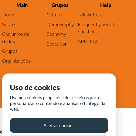
Main
Grupos
Help
Home
Culture
Talk with us
Sobre
Demography
Frequently asked
questions
Conjuntos de
Economy
dados
API CKAN
Education
Grupos
Organizações
Uso de cookies
Usamos cookies próprios e de terceiros para
personalizar o conteúdo e analisar o tráfego da
web.
Aceitar cookies
© Fortaleza Digital || CITINOVA - Fundação de Ciência,