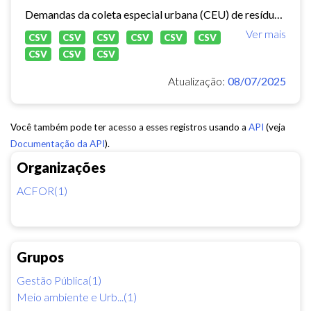
Demandas da coleta especial urbana (CEU) de resíduos sólidos no município de Fortaleza.
Ver mais
CSV
CSV
CSV
CSV
CSV
CSV
CSV
CSV
CSV
Atualização:
08/07/2025
Você também pode ter acesso a esses registros usando a
API
(veja
Documentação da API
).
Organizações
ACFOR(1)
Grupos
Gestão Pública(1)
Meio ambiente e Urb...(1)