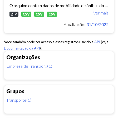
O arquivo contem dados de mobilidade de ônibus do período 11/03/2015, contendo dados de GPS, paradas e validação.
Ver mais
ZIP
CSV
CSV
CSV
Atualização:
31/10/2022
Você também pode ter acesso a esses registros usando a
API
(veja
Documentação da API
).
Organizações
Empresa de Transpor...(1)
Grupos
Transporte(1)