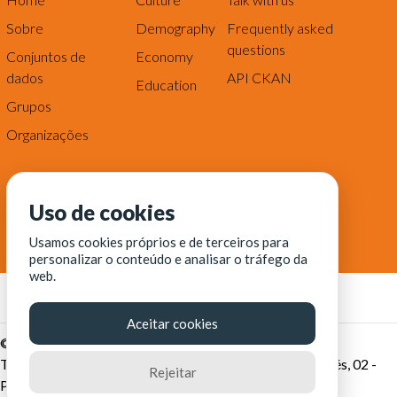
Sobre
Demography
Frequently asked
questions
Conjuntos de
Economy
dados
API CKAN
Education
Grupos
Organizações
Uso de cookies
Usamos cookies próprios e de terceiros para
personalizar o conteúdo e analisar o tráfego da
web.
Aceitar cookies
© Fortaleza Digital || CITINOVA - Fundação de Ciência,
Tecnologia e Inovação de Fortaleza - Rua dos Tremembés, 02 -
Rejeitar
Praia de Iracema - Fortaleza-CE