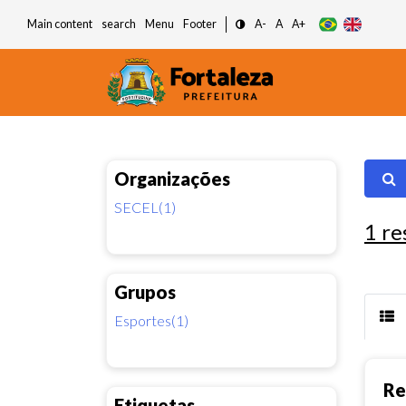
Main content
search
Menu
Footer
A-
A
A+
Organizações
SECEL(1)
1
re
Grupos
Esportes(1)
Re
Etiquetas