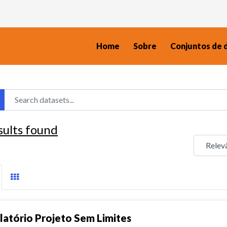
Home
Sobre
Conjuntos de 
sults found
latório Projeto Sem Limites