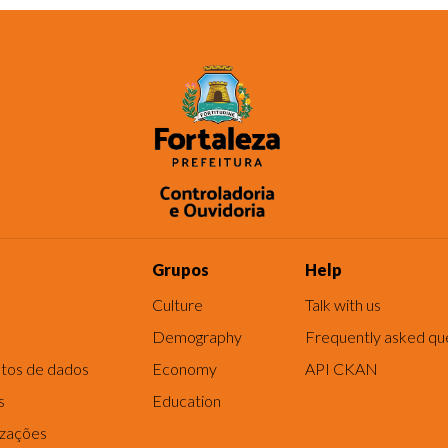
Grupos
Help
Culture
Talk with us
Demography
Frequently asked qu
tos de dados
Economy
API CKAN
s
Education
izações