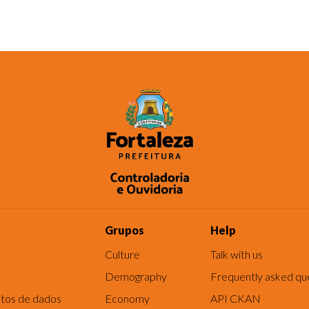
Grupos
Help
Culture
Talk with us
Demography
Frequently asked qu
tos de dados
Economy
API CKAN