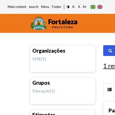
Main content
search
Menu
Footer
A-
A
A+
Organizações
SME(1)
1
re
Grupos
Educação(1)
Pa
Etiquetas