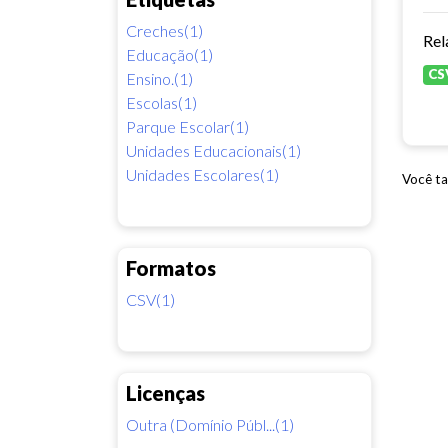
Creches(1)
Rel
Educação(1)
CS
Ensino.(1)
Escolas(1)
Parque Escolar(1)
Unidades Educacionais(1)
Unidades Escolares(1)
Você ta
Formatos
CSV(1)
Licenças
Outra (Domínio Públ...(1)