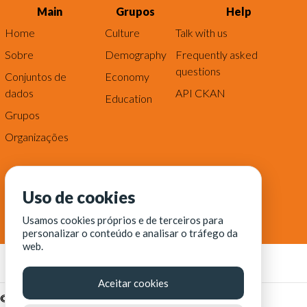
Main
Grupos
Help
Home
Culture
Talk with us
Sobre
Demography
Frequently asked
questions
Conjuntos de
Economy
dados
API CKAN
Education
Grupos
Organizações
Uso de cookies
Usamos cookies próprios e de terceiros para
personalizar o conteúdo e analisar o tráfego da
web.
Aceitar cookies
© Fortaleza Digital || CITINOVA - Fundação de Ciência,