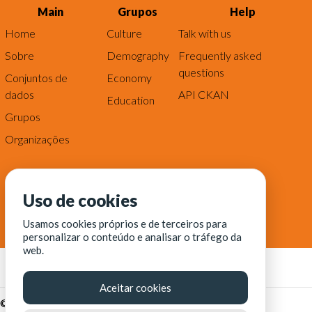
Main
Grupos
Help
Home
Culture
Talk with us
Sobre
Demography
Frequently asked
questions
Conjuntos de
Economy
dados
API CKAN
Education
Grupos
Organizações
Uso de cookies
Usamos cookies próprios e de terceiros para
personalizar o conteúdo e analisar o tráfego da
web.
Aceitar cookies
© Fortaleza Digital || CITINOVA - Fundação de Ciência,