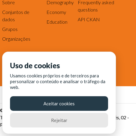
Sobre
Demography
Frequently asked
questions
Conjuntos de
Economy
dados
API CKAN
Education
Grupos
Organizações
Uso de cookies
Usamos cookies próprios e de terceiros para
personalizar o conteúdo e analisar o tráfego da
web.
Aceitar cookies
© Fortaleza Digital || CITINOVA - Fundação de Ciência,
Tecnologia e Inovação de Fortaleza - Rua dos Tremembés, 02 -
Rejeitar
Praia de Iracema - Fortaleza-CE