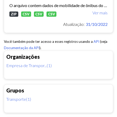
O arquivo contem dados de mobilidade de ônibus do período 11/03/2015, contendo dados de GPS, paradas e validação.
Ver mais
ZIP
CSV
CSV
CSV
Atualização:
31/10/2022
Você também pode ter acesso a esses registros usando a
API
(veja
Documentação da API
).
Organizações
Empresa de Transpor...(1)
Grupos
Transporte(1)