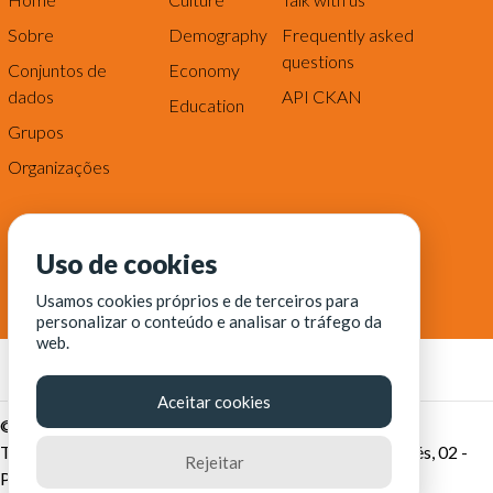
Sobre
Demography
Frequently asked
questions
Conjuntos de
Economy
dados
API CKAN
Education
Grupos
Organizações
Uso de cookies
Usamos cookies próprios e de terceiros para
personalizar o conteúdo e analisar o tráfego da
web.
Aceitar cookies
© Fortaleza Digital || CITINOVA - Fundação de Ciência,
Tecnologia e Inovação de Fortaleza - Rua dos Tremembés, 02 -
Rejeitar
Praia de Iracema - Fortaleza-CE