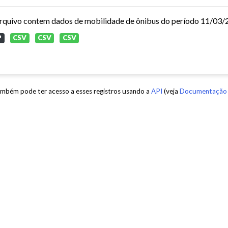
P
CSV
CSV
CSV
mbém pode ter acesso a esses registros usando a
API
(veja
Documentação 