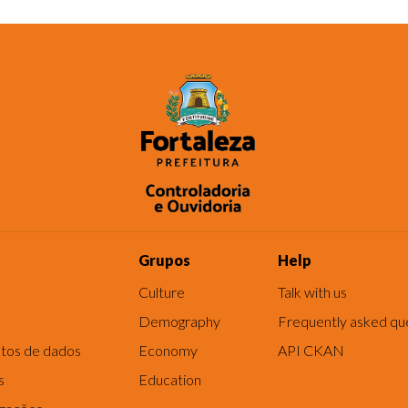
Grupos
Help
Culture
Talk with us
Demography
Frequently asked qu
tos de dados
Economy
API CKAN
s
Education