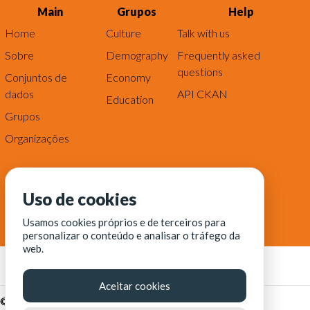
Main
Grupos
Help
Home
Culture
Talk with us
Sobre
Demography
Frequently asked
questions
Conjuntos de
Economy
dados
API CKAN
Education
Grupos
Organizações
Uso de cookies
Usamos cookies próprios e de terceiros para
personalizar o conteúdo e analisar o tráfego da
web.
Aceitar cookies
© Fortaleza Digital || CITINOVA - Fundação de Ciência,