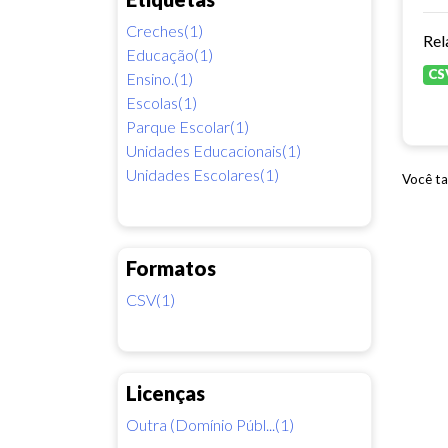
Creches(1)
Rel
Educação(1)
CS
Ensino.(1)
Escolas(1)
Parque Escolar(1)
Unidades Educacionais(1)
Unidades Escolares(1)
Você ta
Formatos
CSV(1)
Licenças
Outra (Domínio Públ...(1)