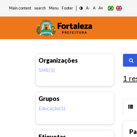
Main content
search
Menu
Footer
A-
A
A+
Organizações
SME(1)
1
re
Grupos
Educação(1)
Pa
Etiquetas