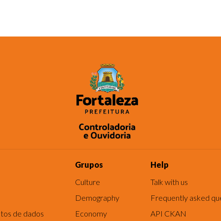
Grupos
Help
Culture
Talk with us
Demography
Frequently asked qu
tos de dados
Economy
API CKAN