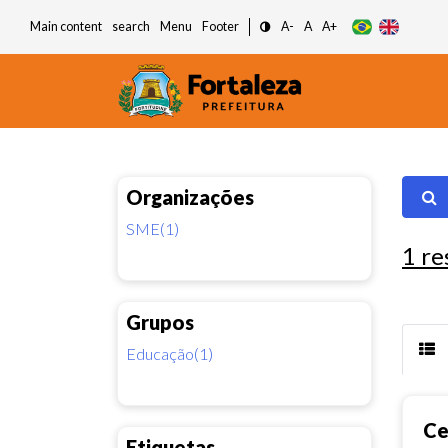
Main content
search
Menu
Footer
A-
A
A+
Organizações
SME(1)
1
re
Grupos
Educação(1)
Ce
Etiquetas