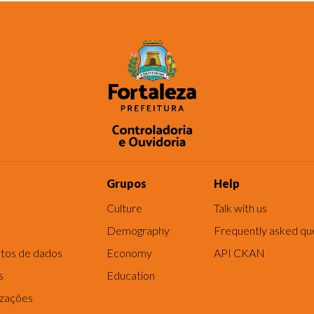
Grupos
Help
Culture
Talk with us
Demography
Frequently asked qu
tos de dados
Economy
API CKAN
s
Education
izações