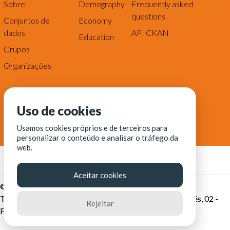
Sobre
Demography
Frequently asked
questions
Conjuntos de
Economy
dados
API CKAN
Education
Grupos
Organizações
Uso de cookies
Usamos cookies próprios e de terceiros para
personalizar o conteúdo e analisar o tráfego da
web.
Aceitar cookies
© Fortaleza Digital || CITINOVA - Fundação de Ciência,
Tecnologia e Inovação de Fortaleza - Rua dos Tremembés, 02 -
Rejeitar
Praia de Iracema - Fortaleza-CE