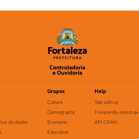
Grupos
Help
Culture
Talk with us
Demography
Frequently asked qu
tos de dados
Economy
API CKAN
s
Education