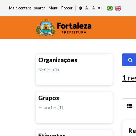
Main content
search
Menu
Footer
A-
A
A+
Organizações
SECEL(1)
1
re
Grupos
Esportes(1)
Re
Etiquetas