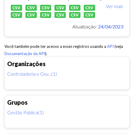
Ver mais
CSV
CSV
CSV
CSV
CSV
CSV
CSV
CSV
CSV
CSV
CSV
CSV
Atualização:
24/04/2023
Você também pode ter acesso a esses registros usando a
API
(veja
Documentação da API
).
Organizações
Controladoria e Ouv...(1)
Grupos
Gestão Pública(1)