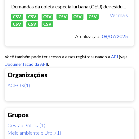
Demandas da coleta especial urbana (CEU) de resíduos sólidos no município de Fortaleza.
Ver mais
CSV
CSV
CSV
CSV
CSV
CSV
CSV
CSV
CSV
Atualização:
08/07/2025
Você também pode ter acesso a esses registros usando a
API
(veja
Documentação da API
).
Organizações
ACFOR(1)
Grupos
Gestão Pública(1)
Meio ambiente e Urb...(1)