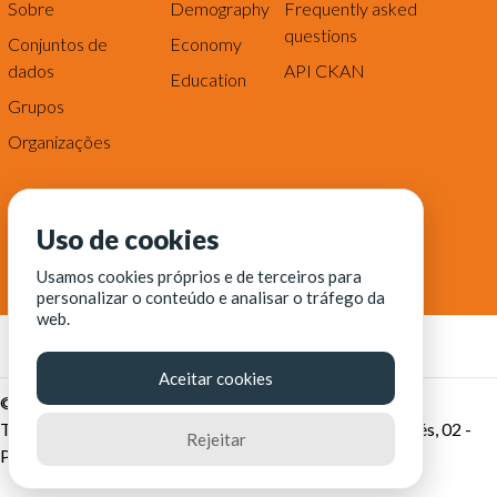
Sobre
Demography
Frequently asked
questions
Conjuntos de
Economy
dados
API CKAN
Education
Grupos
Organizações
Uso de cookies
Usamos cookies próprios e de terceiros para
personalizar o conteúdo e analisar o tráfego da
web.
Aceitar cookies
© Fortaleza Digital || CITINOVA - Fundação de Ciência,
Tecnologia e Inovação de Fortaleza - Rua dos Tremembés, 02 -
Rejeitar
Praia de Iracema - Fortaleza-CE