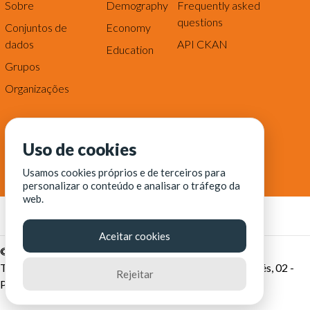
Sobre
Demography
Frequently asked
questions
Conjuntos de
Economy
dados
API CKAN
Education
Grupos
Organizações
Uso de cookies
Usamos cookies próprios e de terceiros para
personalizar o conteúdo e analisar o tráfego da
web.
Aceitar cookies
© Fortaleza Digital || CITINOVA - Fundação de Ciência,
Tecnologia e Inovação de Fortaleza - Rua dos Tremembés, 02 -
Rejeitar
Praia de Iracema - Fortaleza-CE