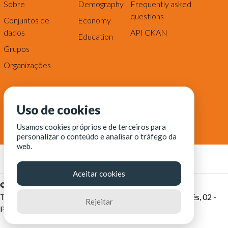
Sobre
Demography
Frequently asked
questions
Conjuntos de
Economy
dados
API CKAN
Education
Grupos
Organizações
Uso de cookies
Usamos cookies próprios e de terceiros para
personalizar o conteúdo e analisar o tráfego da
web.
Aceitar cookies
© Fortaleza Digital || CITINOVA - Fundação de Ciência,
Tecnologia e Inovação de Fortaleza - Rua dos Tremembés, 02 -
Rejeitar
Praia de Iracema - Fortaleza-CE