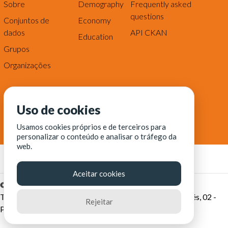
Sobre
Demography
Frequently asked
questions
Conjuntos de
Economy
dados
API CKAN
Education
Grupos
Organizações
Uso de cookies
Usamos cookies próprios e de terceiros para
personalizar o conteúdo e analisar o tráfego da
web.
Aceitar cookies
© Fortaleza Digital || CITINOVA - Fundação de Ciência,
Tecnologia e Inovação de Fortaleza - Rua dos Tremembés, 02 -
Rejeitar
Praia de Iracema - Fortaleza-CE