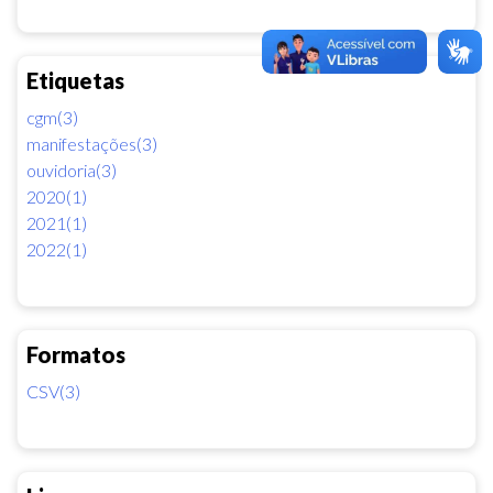
Etiquetas
cgm(3)
manifestações(3)
ouvidoria(3)
2020(1)
2021(1)
2022(1)
Formatos
CSV(3)