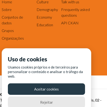
Home
Culture
Talk with us
Sobre
Demography
Frequently asked
questions
Conjuntos de
Economy
dados
API CKAN
Education
Grupos
Organizações
Uso de cookies
Usamos cookies próprios e de terceiros para
personalizar o conteúdo e analisar o tráfego da
web.
Aceitar cookies
© Fortaleza Digital || CITINOVA - Fundação de Ciência,
Tecnologia e Inovação de Fortaleza - Rua dos Tremembés, 02 -
Rejeitar
Praia de Iracema - Fortaleza-CE