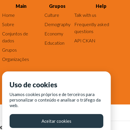
Main
Grupos
Help
Home
Culture
Talk with us
Sobre
Demography
Frequently asked
questions
Conjuntos de
Economy
dados
API CKAN
Education
Grupos
Organizações
Uso de cookies
Usamos cookies próprios e de terceiros para
personalizar o conteúdo e analisar o tráfego da
web.
Aceitar cookies
© Fortaleza Digital || CITINOVA - Fundação de Ciência,