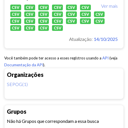
Ver mais
CSV
CSV
CSV
CSV
CSV
CSV
CSV
CSV
CSV
CSV
CSV
CSV
CSV
CSV
CSV
CSV
CSV
CSV
CSV
CSV
CSV
CSV
CSV
CSV
Atualização:
14/10/2025
Você também pode ter acesso a esses registros usando a
API
(veja
Documentação da API
).
Organizações
SEPOG(1)
Grupos
Não há Grupos que correspondam a essa busca