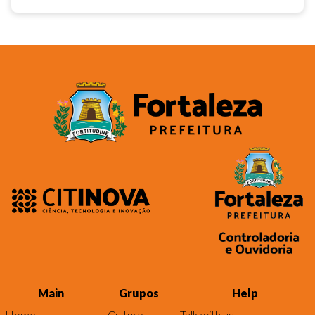
Main
Grupos
Help
Home
Culture
Talk with us