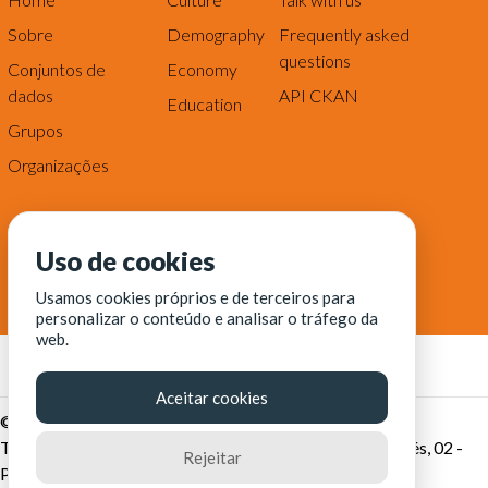
Sobre
Demography
Frequently asked
questions
Conjuntos de
Economy
dados
API CKAN
Education
Grupos
Organizações
Uso de cookies
Usamos cookies próprios e de terceiros para
personalizar o conteúdo e analisar o tráfego da
web.
Aceitar cookies
© Fortaleza Digital || CITINOVA - Fundação de Ciência,
Tecnologia e Inovação de Fortaleza - Rua dos Tremembés, 02 -
Rejeitar
Praia de Iracema - Fortaleza-CE