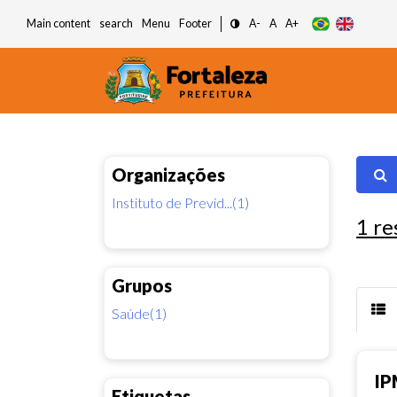
Main content
search
Menu
Footer
A-
A
A+
Organizações
Instituto de Previd...(1)
1
re
Grupos
Saúde(1)
IP
Etiquetas