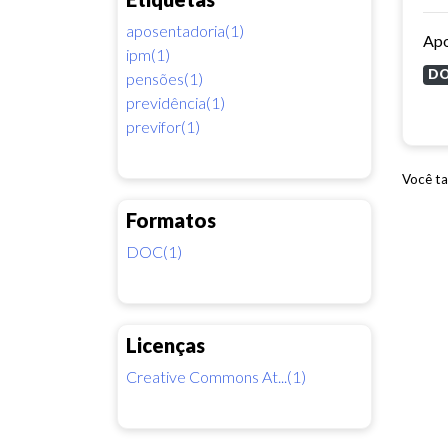
aposentadoria(1)
Apo
ipm(1)
D
pensões(1)
previdência(1)
previfor(1)
Você ta
Formatos
DOC(1)
Licenças
Creative Commons At...(1)