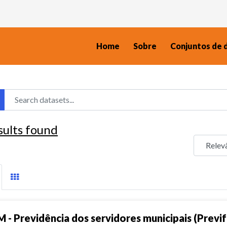
Home
Sobre
Conjuntos de 
sults found
M - Previdência dos servidores municipais (Previf