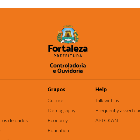
Grupos
Help
Culture
Talk with us
Demography
Frequently asked qu
tos de dados
Economy
API CKAN
s
Education