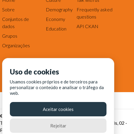
Sobre
Demography
Frequently asked
questions
Conjuntos de
Economy
dados
API CKAN
Education
Grupos
Organizações
Uso de cookies
Usamos cookies próprios e de terceiros para
personalizar o conteúdo e analisar o tráfego da
web.
Aceitar cookies
© Fortaleza Digital || CITINOVA - Fundação de Ciência,
Tecnologia e Inovação de Fortaleza - Rua dos Tremembés, 02 -
Rejeitar
Praia de Iracema - Fortaleza-CE