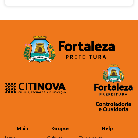
Main
Grupos
Help
Home
Culture
Talk with us