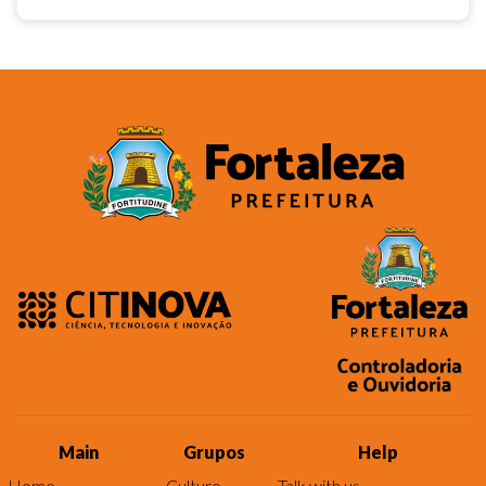
Main
Grupos
Help
Home
Culture
Talk with us