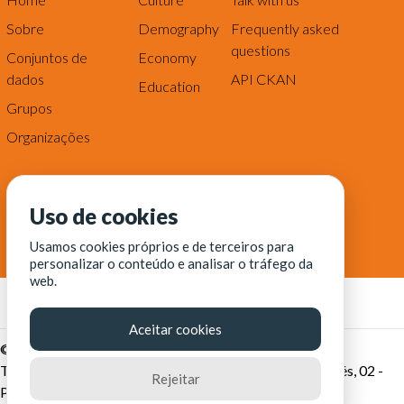
Sobre
Demography
Frequently asked
questions
Conjuntos de
Economy
dados
API CKAN
Education
Grupos
Organizações
Uso de cookies
Usamos cookies próprios e de terceiros para
personalizar o conteúdo e analisar o tráfego da
web.
Aceitar cookies
© Fortaleza Digital || CITINOVA - Fundação de Ciência,
Tecnologia e Inovação de Fortaleza - Rua dos Tremembés, 02 -
Rejeitar
Praia de Iracema - Fortaleza-CE