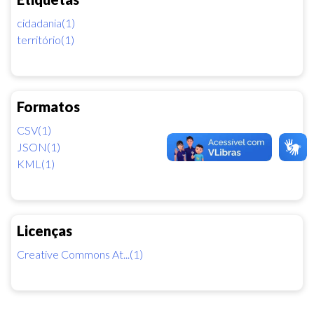
cidadania(1)
território(1)
Formatos
CSV(1)
JSON(1)
KML(1)
Licenças
Creative Commons At...(1)