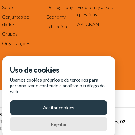
Sobre
Demography
Frequently asked
questions
Conjuntos de
Economy
dados
API CKAN
Education
Grupos
Organizações
Uso de cookies
Usamos cookies próprios e de terceiros para
personalizar o conteúdo e analisar o tráfego da
web.
Aceitar cookies
© Fortaleza Digital || CITINOVA - Fundação de Ciência,
Tecnologia e Inovação de Fortaleza - Rua dos Tremembés, 02 -
Rejeitar
Praia de Iracema - Fortaleza-CE