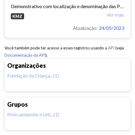
Demonstrativo com localização e denominação das Praças e Parques no Município de Fortaleza. (aviso: Arquivo dinâmico, podem ocorrer mudanças de nomenclatura ou urbanização que...
Ver mais
KMZ
Atualização:
24/05/2023
Você também pode ter acesso a esses registros usando a
API
(veja
Documentação da API
).
Organizações
Fundação da Criança...(1)
Grupos
Meio ambiente e Urb...(1)