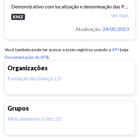
Demonstrativo com localização e denominação das Praças e Parques no Município de Fortaleza. (aviso: Arquivo dinâmico, podem ocorrer mudanças de nomenclatura ou urbanização que...
Ver mais
KMZ
Atualização:
24/05/2023
Você também pode ter acesso a esses registros usando a
API
(veja
Documentação da API
).
Organizações
Fundação da Criança...(1)
Grupos
Meio ambiente e Urb...(1)