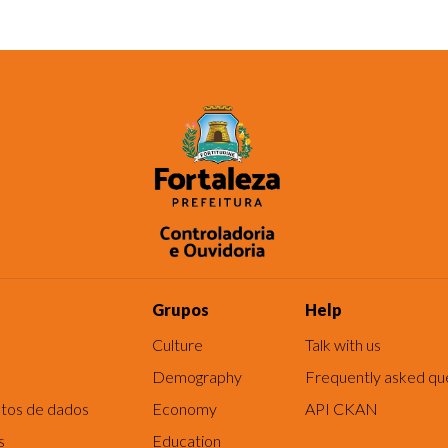
Grupos
Help
Culture
Talk with us
Demography
Frequently asked qu
tos de dados
Economy
API CKAN
s
Education