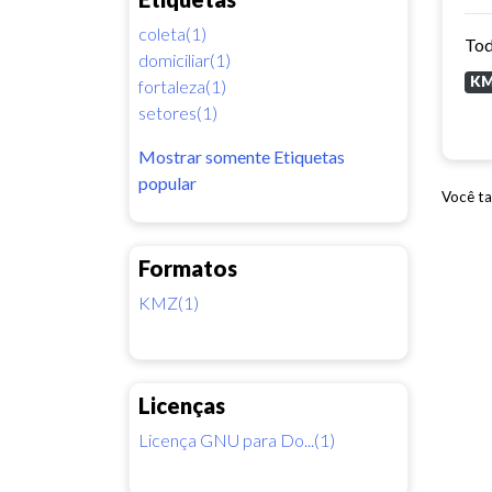
coleta(1)
Tod
domiciliar(1)
K
fortaleza(1)
setores(1)
Mostrar somente Etiquetas
popular
Você ta
Formatos
KMZ(1)
Licenças
Licença GNU para Do...(1)