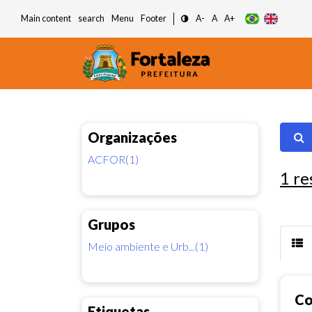
Main content
search
Menu
Footer
A-
A
A+
Organizações
ACFOR(1)
1
re
Grupos
Meio ambiente e Urb...(1)
Co
Etiquetas