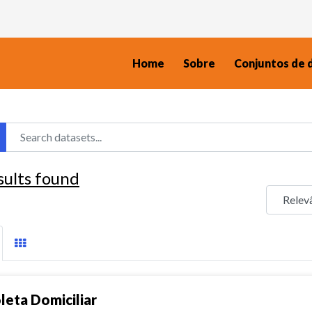
Home
Sobre
Conjuntos de 
sults found
leta Domiciliar