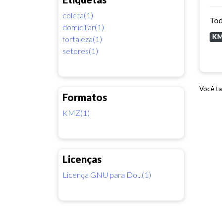
coleta(1)
Tod
domiciliar(1)
K
fortaleza(1)
setores(1)
Você ta
Formatos
KMZ(1)
Licenças
Licença GNU para Do...(1)