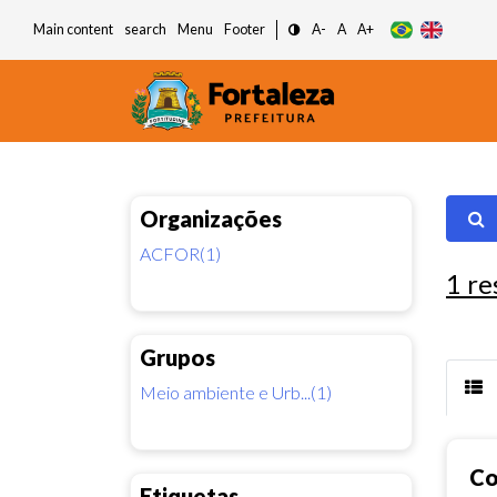
Main content
search
Menu
Footer
A-
A
A+
Organizações
ACFOR(1)
1
re
Grupos
Meio ambiente e Urb...(1)
Co
Etiquetas