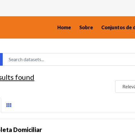
Home
Sobre
Conjuntos de 
sults found
leta Domiciliar