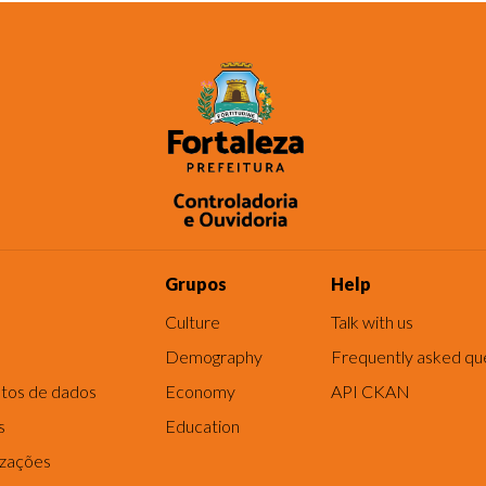
Grupos
Help
Culture
Talk with us
Demography
Frequently asked qu
tos de dados
Economy
API CKAN
s
Education
izações