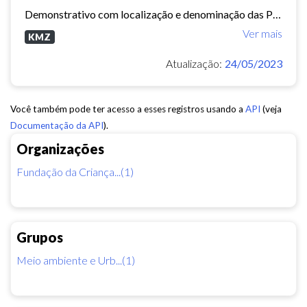
Demonstrativo com localização e denominação das Praças e Parques no Município de Fortaleza. (aviso: Arquivo dinâmico, podem ocorrer mudanças de nomenclatura ou urbanização que...
Ver mais
KMZ
Atualização:
24/05/2023
Você também pode ter acesso a esses registros usando a
API
(veja
Documentação da API
).
Organizações
Fundação da Criança...(1)
Grupos
Meio ambiente e Urb...(1)