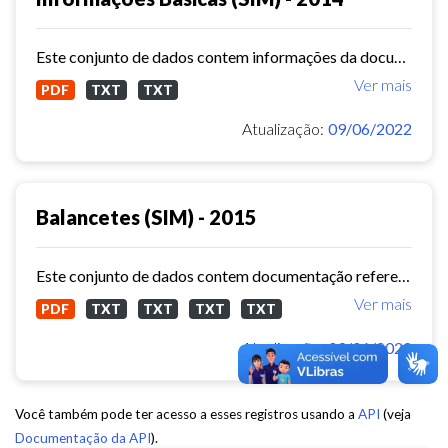
Este conjunto de dados contem informações da documentação básica (Sistema de Informações Municipais) - ref. 2014
Ver mais
PDF
TXT
TXT
Atualização:
09/06/2022
Balancetes (SIM) - 2015
Este conjunto de dados contem documentação referente aos balancetes ( Sistema de Informações Municipais) - ref. 2015
Ver mais
PDF
TXT
TXT
TXT
TXT
Atualização:
09/06/2022
Você também pode ter acesso a esses registros usando a
API
(veja
Documentação da API
).