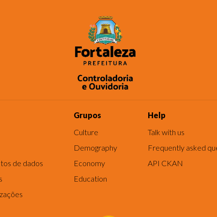
Grupos
Help
Culture
Talk with us
Demography
Frequently asked qu
tos de dados
Economy
API CKAN
s
Education
izações