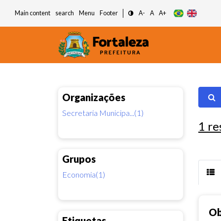
Main content
search
Menu
Footer
A-
A
A+
Organizações
Secretaria Municipa...(1)
1
re
Grupos
Economia(1)
Ob
Etiquetas