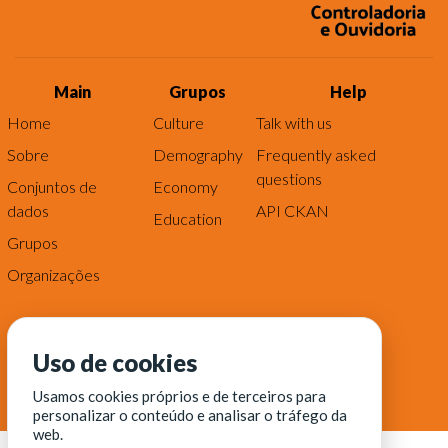
Main
Grupos
Help
Home
Culture
Talk with us
Sobre
Demography
Frequently asked
questions
Conjuntos de
Economy
dados
API CKAN
Education
Grupos
Organizações
Uso de cookies
Usamos cookies próprios e de terceiros para
personalizar o conteúdo e analisar o tráfego da
web.