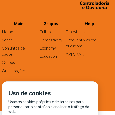
Main
Grupos
Help
Home
Culture
Talk with us
Sobre
Demography
Frequently asked
questions
Conjuntos de
Economy
dados
API CKAN
Education
Grupos
Organizações
Uso de cookies
Usamos cookies próprios e de terceiros para
personalizar o conteúdo e analisar o tráfego da
web.