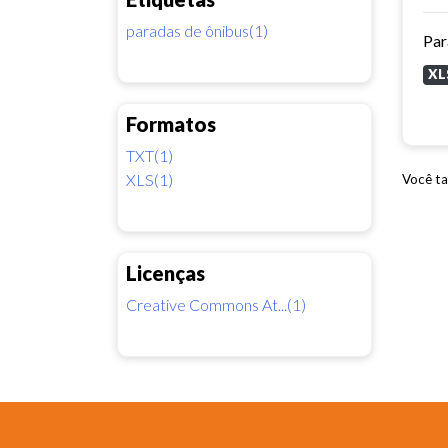
paradas de ônibus(1)
Par
XL
Formatos
TXT(1)
XLS(1)
Você ta
Licenças
Creative Commons At...(1)