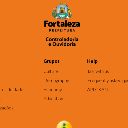
Grupos
Help
Culture
Talk with us
Demography
Frequently asked qu
tos de dados
Economy
API CKAN
s
Education
izações