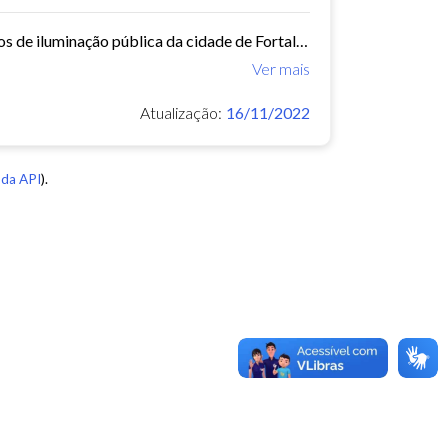
Este conjunto de dados contém os dados georreferenciados dos pontos de iluminação pública da cidade de Fortaleza.
Ver mais
Atualização:
16/11/2022
da API
).