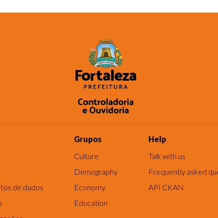
Grupos
Help
Culture
Talk with us
Demography
Frequently asked qu
tos de dados
Economy
API CKAN
s
Education