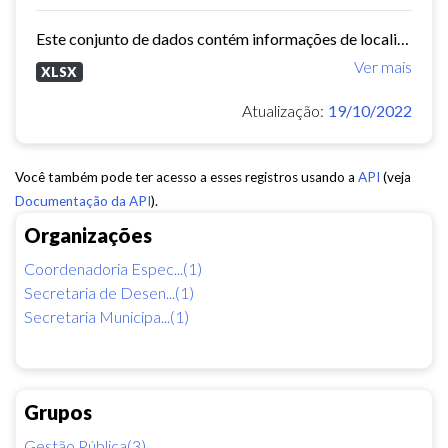
Este conjunto de dados contém informações de localização das Praças de Juventude, CEUs, Cucas, Empreendimentos do Projeto Credjovem, Escolinhas de Surf do Projeto Juventude na...
Ver mais
XLSX
Atualização:
19/10/2022
Você também pode ter acesso a esses registros usando a
API
(veja
Documentação da API
).
Organizações
Coordenadoria Espec...(1)
Secretaria de Desen...(1)
Secretaria Municipa...(1)
Grupos
Gestão Pública(3)