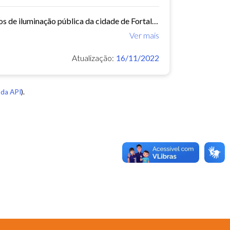
Este conjunto de dados contém os dados georreferenciados dos pontos de iluminação pública da cidade de Fortaleza.
Ver mais
Atualização:
16/11/2022
da API
).