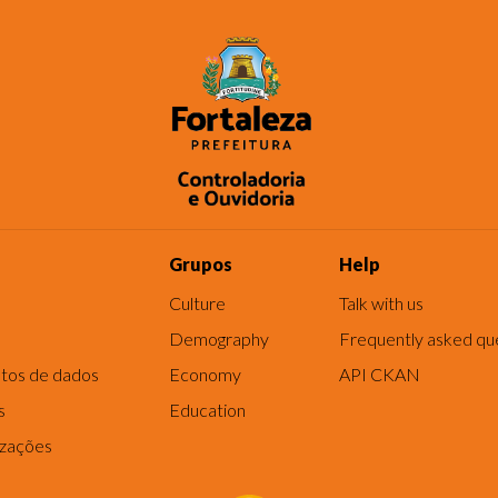
Grupos
Help
Culture
Talk with us
Demography
Frequently asked qu
tos de dados
Economy
API CKAN
s
Education
izações