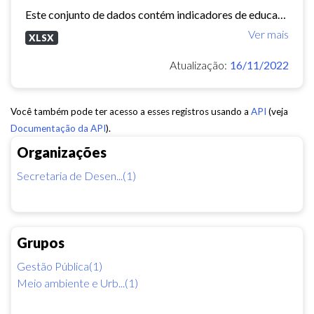
Este conjunto de dados contém indicadores de educação, longevidade e renda para cada bairro de Fortaleza. Esses três indicadores juntos formam o Indice de Desenvolvimento Humano...
Ver mais
XLSX
Atualização:
16/11/2022
Você também pode ter acesso a esses registros usando a
API
(veja
Documentação da API
).
Organizações
Secretaria de Desen...(1)
Grupos
Gestão Pública(1)
Meio ambiente e Urb...(1)