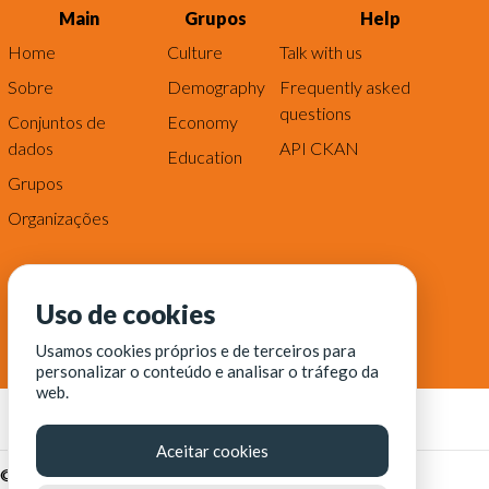
Main
Grupos
Help
Home
Culture
Talk with us
Sobre
Demography
Frequently asked
questions
Conjuntos de
Economy
dados
API CKAN
Education
Grupos
Organizações
Uso de cookies
Usamos cookies próprios e de terceiros para
personalizar o conteúdo e analisar o tráfego da
web.
Aceitar cookies
© Fortaleza Digital || CITINOVA - Fundação de Ciência,