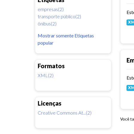
empresas(2)
Est
transporte público(2)
X
ônibus(2)
Mostrar somente Etiquetas
popular
Em
Formatos
XML(2)
X
Licenças
Creative Commons At...(2)
Você ta