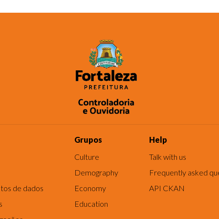
Grupos
Help
Culture
Talk with us
Demography
Frequently asked qu
tos de dados
Economy
API CKAN
s
Education