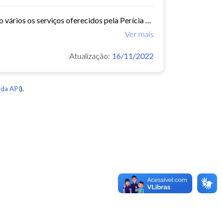
A Perícia Médica atende aos servidores do município de Fortaleza. São vários os serviços oferecidos pela Perícia Médica do IPM, como: avaliação da aptidão dos candidatos ao...
Ver mais
Atualização:
16/11/2022
da API
).