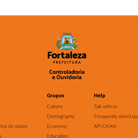
Grupos
Help
Culture
Talk with us
Demography
Frequently asked qu
tos de dados
Economy
API CKAN
s
Education