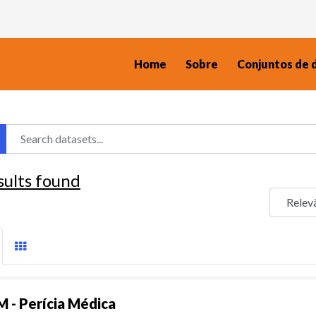
Home
Sobre
Conjuntos de 
sults found
M - Perícia Médica