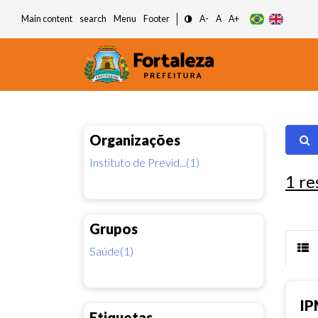
Main content
search
Menu
Footer
A-
A
A+
Organizações
Instituto de Previd...(1)
1
re
Grupos
Saúde(1)
IP
Etiquetas