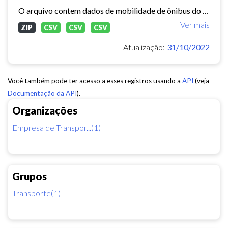
O arquivo contem dados de mobilidade de ônibus do período 11/03/2015, contendo dados de GPS, paradas e validação.
Ver mais
ZIP
CSV
CSV
CSV
Atualização:
31/10/2022
Você também pode ter acesso a esses registros usando a
API
(veja
Documentação da API
).
Organizações
Empresa de Transpor...(1)
Grupos
Transporte(1)