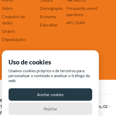
Sobre
Demography
Frequently asked
questions
Conjuntos de
Economy
dados
API CKAN
Education
Grupos
Organizações
Uso de cookies
Usamos cookies próprios e de terceiros para
personalizar o conteúdo e analisar o tráfego da
web.
Aceitar cookies
© Fortaleza Digital || CITINOVA - Fundação de Ciência,
Tecnologia e Inovação de Fortaleza - Rua dos Tremembés, 02 -
Rejeitar
Praia de Iracema - Fortaleza-CE