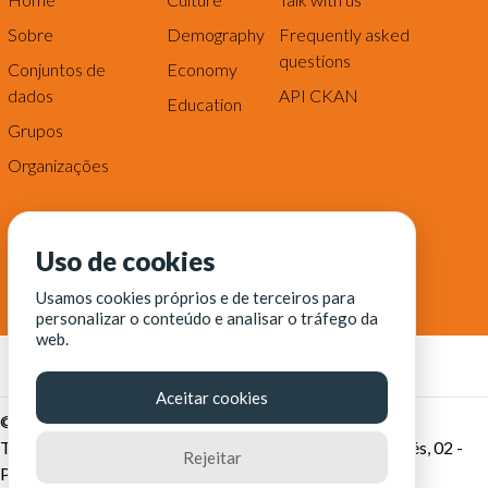
Sobre
Demography
Frequently asked
questions
Conjuntos de
Economy
dados
API CKAN
Education
Grupos
Organizações
Uso de cookies
Usamos cookies próprios e de terceiros para
personalizar o conteúdo e analisar o tráfego da
web.
Aceitar cookies
© Fortaleza Digital || CITINOVA - Fundação de Ciência,
Tecnologia e Inovação de Fortaleza - Rua dos Tremembés, 02 -
Rejeitar
Praia de Iracema - Fortaleza-CE