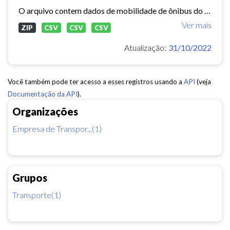
O arquivo contem dados de mobilidade de ônibus do período 11/03/2015, contendo dados de GPS, paradas e validação.
Ver mais
ZIP
CSV
CSV
CSV
Atualização:
31/10/2022
Você também pode ter acesso a esses registros usando a
API
(veja
Documentação da API
).
Organizações
Empresa de Transpor...(1)
Grupos
Transporte(1)