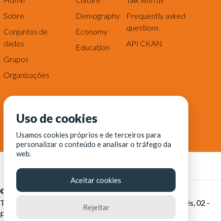
Sobre
Demography
Frequently asked
questions
Conjuntos de
Economy
dados
API CKAN
Education
Grupos
Organizações
Uso de cookies
Usamos cookies próprios e de terceiros para
personalizar o conteúdo e analisar o tráfego da
web.
Aceitar cookies
© Fortaleza Digital || CITINOVA - Fundação de Ciência,
Tecnologia e Inovação de Fortaleza - Rua dos Tremembés, 02 -
Rejeitar
Praia de Iracema - Fortaleza-CE