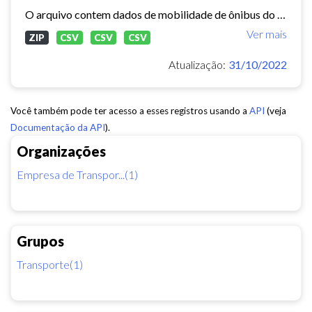
O arquivo contem dados de mobilidade de ônibus do período 11/03/2015, contendo dados de GPS, paradas e validação.
Ver mais
ZIP
CSV
CSV
CSV
Atualização:
31/10/2022
Você também pode ter acesso a esses registros usando a
API
(veja
Documentação da API
).
Organizações
Empresa de Transpor...(1)
Grupos
Transporte(1)